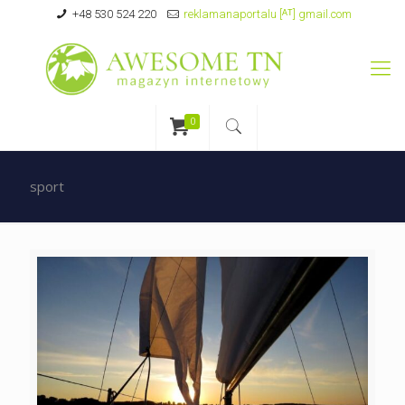
+48 530 524 220
reklamanaportalu [ᴬᵀ] gmail.com
0
sport