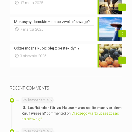
17 maja 2025
0
Mokasyny damskie – na co zwrócić uwagę?
7 marca 2025
0
Gdzie można kupić olej z pestek dyni?
3 stycznia 2025
0
RECENT COMMENTS
25 listopada 2023
Laufbänder für zu Hause - was sollte man vor dem
Kauf wissen?
commented on
Dlaczego warto uczęszczać
na siłownię?
25 listopada 2023