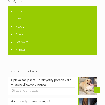
Kategorie
Biznes
Dom
Hobby
Praca
Rozrywka
Zdrowie
Ostatnie publikacje
Opieka nad psem – praktyczny poradnik dla
właścicieli czworonogów
0
20 stycznia 2026
A może w tym roku na żagle?