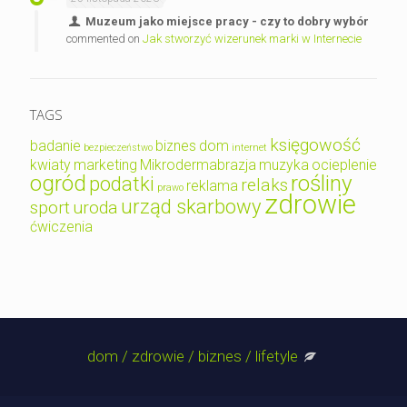
Muzeum jako miejsce pracy - czy to dobry wybór
commented on
Jak stworzyć wizerunek marki w Internecie
TAGS
księgowość
badanie
biznes
dom
bezpieczeństwo
internet
kwiaty
marketing
Mikrodermabrazja
muzyka
ocieplenie
ogród
rośliny
podatki
relaks
reklama
prawo
zdrowie
urząd skarbowy
sport
uroda
ćwiczenia
dom / zdrowie / biznes / lifetyle