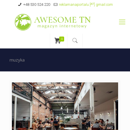
+48 530 524 220
reklamanaportalu [ᴬᵀ] gmail.com
0
muzyka