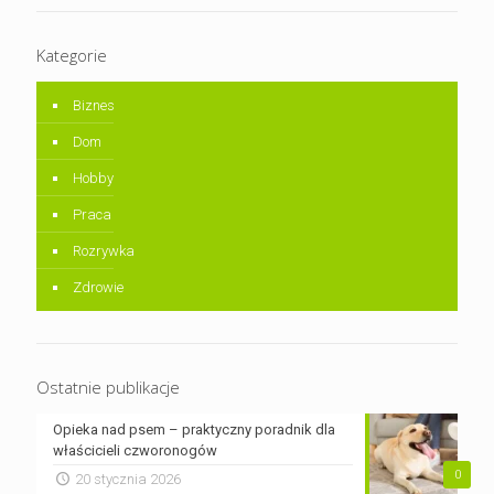
Kategorie
Biznes
Dom
Hobby
Praca
Rozrywka
Zdrowie
Ostatnie publikacje
Opieka nad psem – praktyczny poradnik dla
właścicieli czworonogów
0
20 stycznia 2026