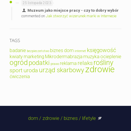
25 listopada 2023
Muzeum jako miejsce pracy - czy to dobry wybór
commented on
Jak stworzyć wizerunek marki w Internecie
TAGS
księgowość
badanie
biznes
dom
bezpieczeństwo
internet
kwiaty
marketing
Mikrodermabrazja
muzyka
ocieplenie
ogród
rośliny
podatki
relaks
reklama
prawo
zdrowie
urząd skarbowy
sport
uroda
ćwiczenia
dom / zdrowie / biznes / lifetyle