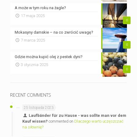
A może w tym roku na żagle?
17 maja 2025
0
Mokasyny damskie – na co zwrócić uwagę?
7 marca 2025
0
Gdzie można kupić olej z pestek dyni?
3 stycznia 2025
0
RECENT COMMENTS
25 listopada 2023
Laufbänder für zu Hause - was sollte man vor dem
Kauf wissen?
commented on
Dlaczego warto uczęszczać
na siłownię?