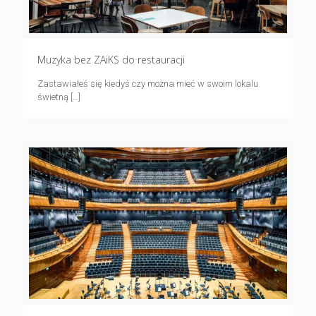
Muzyka bez ZAiKS do restauracji
Zastawiałeś się kiedyś czy można mieć w swoim lokalu
świetną
[…]