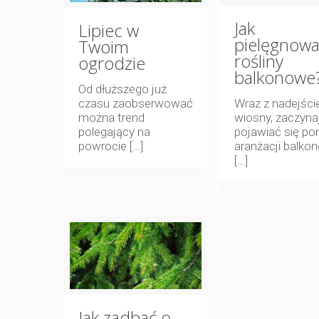
Jak
Lipiec w
pielęgnowa
Twoim
rośliny
ogrodzie
balkonowe
Od dłuższego już
czasu zaobserwować
Wraz z nadejśc
można trend
wiosny, zaczyna
polegający na
pojawiać się po
powrocie
[…]
aranżacji balko
[…]
Jak zadbać o