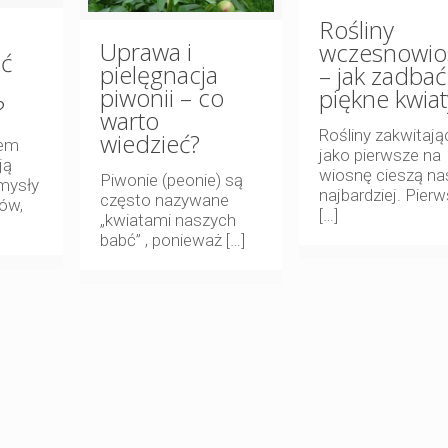
Rośliny
Uprawa i
wczesnowio
ć
pielęgnacja
– jak zadbać
piwonii – co
piękne kwiat
?
warto
Rośliny zakwitają
wiedzieć?
iem
jako pierwsze na
ją
wiosnę cieszą na
Piwonie (peonie) są
mysły
najbardziej. Pier
często nazywane
nów,
[…]
„kwiatami naszych
babć” , ponieważ
[…]