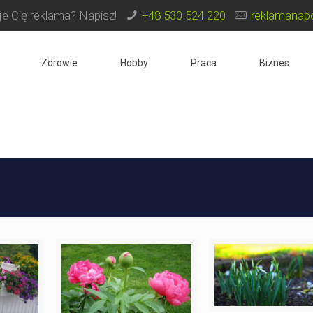
e Cię reklama? Napisz!
+48 530 524 220
reklamanapo
Zdrowie
Hobby
Praca
Biznes