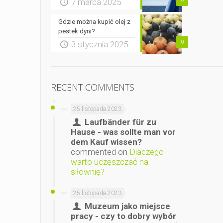
7 marca 2025
Gdzie można kupić olej z
pestek dyni?
0
3 stycznia 2025
RECENT COMMENTS
25 listopada 2023
Laufbänder für zu
Hause - was sollte man vor
dem Kauf wissen?
commented on
Dlaczego
warto uczęszczać na
siłownię?
25 listopada 2023
Muzeum jako miejsce
pracy - czy to dobry wybór