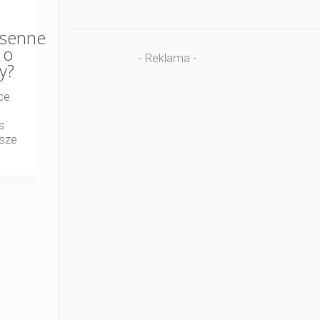
senne
 o
- Reklama -
y?
ce
s
wsze