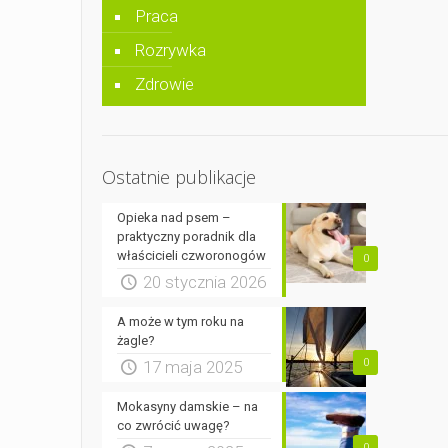
Praca
Rozrywka
Zdrowie
Ostatnie publikacje
Opieka nad psem –
praktyczny poradnik dla
właścicieli czworonogów
0
20 stycznia 2026
A może w tym roku na
żagle?
0
17 maja 2025
Mokasyny damskie – na
co zwrócić uwagę?
0