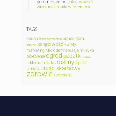
commented on
Jak stworzyć
wizerunek marki w Internecie
TAGS
badanie
biznes
dom
bezpieczeństwo
księgowość
kwiaty
internet
marketing
Mikrodermabrazja
muzyka
ogród
podatki
ocieplenie
prawo
rośliny
relaks
sport
reklama
urząd skarbowy
uroda
zdrowie
ćwiczenia