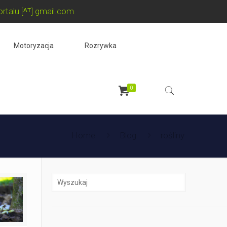
rtalu [ᴬᵀ] gmail.com
Motoryzacja
Rozrywka
0
Home
Blog
rośliny