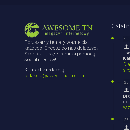
Ostatn
25 
Poruszamy tematy ważne dla
każdego! Chcesz do nas dołączyć?
- 
Skontaktuj się z nami za pomocą
Ka
social mediów!
Dl
Kontakt z redakcją:
sił
redakcja@awesometn.com
25 
pr
co
wiz
25 