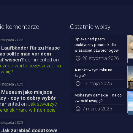
ie komentarze
Ostatnie wpisy
Opieka nad psem –
listopada 2023
praktyczny poradnik dla
Laufbänder für zu Hause
właścicieli czworonogów
was sollte man vor dem
20 stycznia 2026
uf wissen?
commented on
aczego warto uczęszczać na
A może w tym roku na
ownię?
żagle?
17 maja 2025
listopada 2023
Muzeum jako miejsce
Mokasyny damskie – na co
acy - czy to dobry wybór
zwrócić uwagę?
mmented on
Jak stworzyć
7 marca 2025
erunek marki w Internecie
listopada 2023
Jak zarabiać dodatkowe