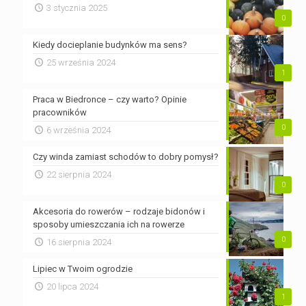
3 stycznia 2025
0
Kiedy docieplanie budynków ma sens?
25 września 2024
1
Praca w Biedronce – czy warto? Opinie
pracowników
0
6 września 2024
Czy winda zamiast schodów to dobry pomysł?
22 sierpnia 2024
0
Akcesoria do rowerów – rodzaje bidonów i
sposoby umieszczania ich na rowerze
0
16 sierpnia 2024
Lipiec w Twoim ogrodzie
20 lipca 2024
1