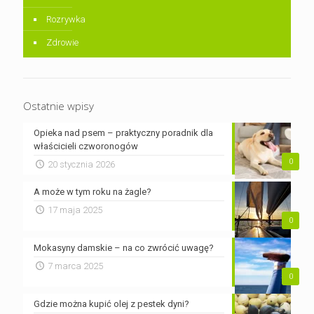
Rozrywka
Zdrowie
Ostatnie wpisy
Opieka nad psem – praktyczny poradnik dla
właścicieli czworonogów
0
20 stycznia 2026
A może w tym roku na żagle?
17 maja 2025
0
Mokasyny damskie – na co zwrócić uwagę?
7 marca 2025
0
Gdzie można kupić olej z pestek dyni?