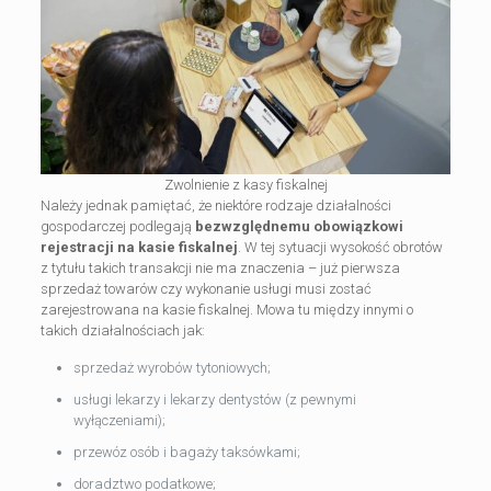
Zwolnienie z kasy fiskalnej
Należy jednak pamiętać, że niektóre rodzaje działalności
gospodarczej podlegają
bezwzględnemu obowiązkowi
rejestracji na kasie fiskalnej
. W tej sytuacji wysokość obrotów
z tytułu takich transakcji nie ma znaczenia – już pierwsza
sprzedaż towarów czy wykonanie usługi musi zostać
zarejestrowana na kasie fiskalnej. Mowa tu między innymi o
takich działalnościach jak:
sprzedaż wyrobów tytoniowych;
usługi lekarzy i lekarzy dentystów (z pewnymi
wyłączeniami);
przewóz osób i bagaży taksówkami;
doradztwo podatkowe;