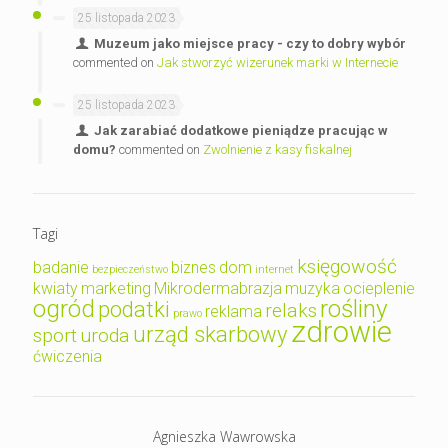
25 listopada 2023
Muzeum jako miejsce pracy - czy to dobry wybór
commented on
Jak stworzyć wizerunek marki w Internecie
25 listopada 2023
Jak zarabiać dodatkowe pieniądze pracując w
domu?
commented on
Zwolnienie z kasy fiskalnej
Tagi
księgowość
badanie
biznes
dom
bezpieczeństwo
internet
kwiaty
marketing
Mikrodermabrazja
muzyka
ocieplenie
ogród
rośliny
podatki
relaks
reklama
prawo
zdrowie
urząd skarbowy
sport
uroda
ćwiczenia
Agnieszka Wawrowska