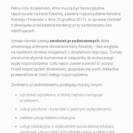
Pełna lista działalności, które muszą być bezwzględnie
rejestrowane na kasie fiskalnej, zawiera rozporządzenie Ministra
Rozwoju i Finansów z dnia 20 grudnia 2017 r. w sprawie zwolnień
z obowiązku prowadzenia ewidencji przy zastosowaniu kas
rejestrujących.
Istnieje również szereg
zwolnień przedmiotowych
, które
umożliwiają uniknięcie stosowania kasy fiskalnej – bez względu
na wysokość obrotów osiąganych z działalności tego typu. Zostały
one enumeratywnie wymienione w załączniku do wskazanego
wyżej rozporządzenia. Cały rejestr zawiera ponad 51 pozycji.
Przed rozpoczęciem działalności gospodarczej warto dokładnie
przeanalizować treść całego rozporządzenia.
Zwolnieniu przedmiotowemu podlegają między innymi:
sprzedaż wysyłkowa, w której zapłata następuje
przelewem;
usługi pocztowe i kurierskie (z pewnymi wyłączeniami);
niektóre usługi telekomunikacyjne;
usługi edukacyjne, z wyłączeniem pozaszkolnej edukacji
sportowej, usług szkół i instruktorów tańca, a także szkół