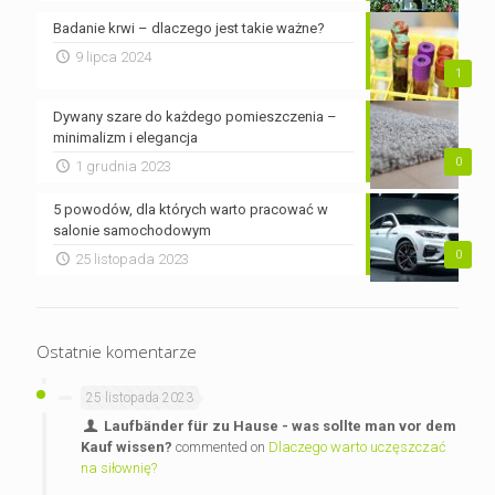
Badanie krwi – dlaczego jest takie ważne?
9 lipca 2024
1
Dywany szare do każdego pomieszczenia –
minimalizm i elegancja
0
1 grudnia 2023
5 powodów, dla których warto pracować w
salonie samochodowym
0
25 listopada 2023
Ostatnie komentarze
25 listopada 2023
Laufbänder für zu Hause - was sollte man vor dem
Kauf wissen?
commented on
Dlaczego warto uczęszczać
na siłownię?