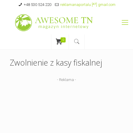
+48 530 524 220
reklamanaportalu [ᴬᵀ] gmail.com
0
Zwolnienie z kasy fiskalnej
- Reklama -