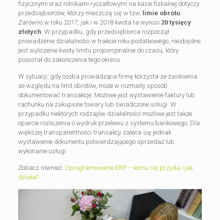
fizycznymi oraz rolnikami ryczałtowymi na kasie fiskalnej dotyczy
przedsiębiorców, którzy mieszczą się w tzw.
limie obrotu
.
Zarówno w roku 2017, jak i w 2018 kwota ta wynosi
20 tysięcy
złotych
. W przypadku, gdy przedsiębiorca rozpoczął
prowadzenie działalności w trakcie roku podatkowego, niezbędne
jest wyliczenie kwoty limitu proporcjonalnie do czasu, który
pozostał do zakończenia tego okresu.
W sytuacji, gdy osoba prowadząca firmę korzysta ze zwolnienia
ze względu na limit obrotów, może w rozmaity sposób
dokumentować transakcje. Możliwe jest wystawienie faktury lub
rachunku na zakupione towary lub świadczone usługi. W
przypadku niektórych rodzajów działalności możliwe jest także
oparcie rozliczenia o wydruk przelewu z systemu bankowego. Dla
większej transparentności transakcji zaleca się jednak
wystawienie dokumentu potwierdzającego sprzedaż lub
wykonanie usługi.
Zobacz również:
Oprogramowanie ERP – komu się przyda i jak
działa?