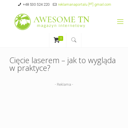
+48 530 524 220
reklamanaportalu [ᴬᵀ] gmail.com
0
Cięcie laserem – jak to wygląda
w praktyce?
- Reklama -