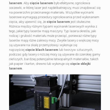
laserem
. Aby
cięcie laserem
było efektywne, ogniskowa
soczewki, w której laser jest najdelikatniejszy, musi znajdować się
na powierzchni przecinanego materiału. Wszystkie wycinarki
laserowe wymagają procedury ogniskowania przed wykonaniem
cięcia, aby upewnić się, że
cięcie laserem
jest skuteczne.
Różnica między różnymi typami wycinarek laserowych wynika z
tego, jakie typy laserów mają maszyny. Typ lasera określa, jaki
rodzaj i grubość materiału może przeciąć, ponieważ różne typy
laserów mają różne zakresy mocy. Zwykle lasery o większej mocy
są używane na skalę przemysłową i wykonuje się
najczęściej
cięcie blach laserem
lub tworzyw sztucznych,
podczas gdy lasery o niższej mocy są używane do szerokiej gamy
cieńszych, bardziej potencjalnie łatwopalnych materiałów, takich
jak papier i karton, drewno lub wykonuje się
cięcie sklejki
laserem
.