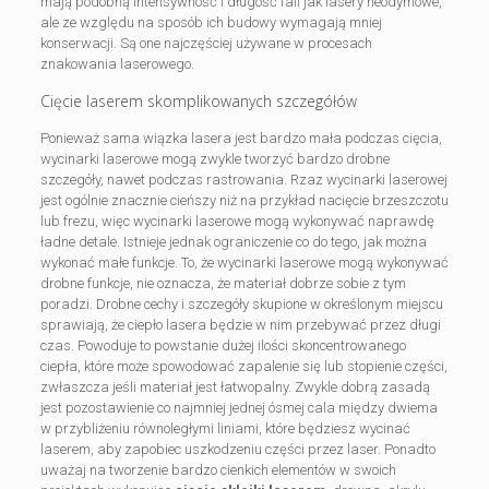
mają podobną intensywność i długość fali jak lasery neodymowe,
ale ze względu na sposób ich budowy wymagają mniej
konserwacji. Są one najczęściej używane w procesach
znakowania laserowego.
Cięcie laserem skomplikowanych szczegółów
Ponieważ sama wiązka lasera jest bardzo mała podczas cięcia,
wycinarki laserowe mogą zwykle tworzyć bardzo drobne
szczegóły, nawet podczas rastrowania. Rzaz wycinarki laserowej
jest ogólnie znacznie cieńszy niż na przykład nacięcie brzeszczotu
lub frezu, więc wycinarki laserowe mogą wykonywać naprawdę
ładne detale. Istnieje jednak ograniczenie co do tego, jak można
wykonać małe funkcje. To, że wycinarki laserowe mogą wykonywać
drobne funkcje, nie oznacza, że materiał dobrze sobie z tym
poradzi. Drobne cechy i szczegóły skupione w określonym miejscu
sprawiają, że ciepło lasera będzie w nim przebywać przez długi
czas. Powoduje to powstanie dużej ilości skoncentrowanego
ciepła, które może spowodować zapalenie się lub stopienie części,
zwłaszcza jeśli materiał jest łatwopalny. Zwykle dobrą zasadą
jest pozostawienie co najmniej jednej ósmej cala między dwiema
w przybliżeniu równoległymi liniami, które będziesz wycinać
laserem, aby zapobiec uszkodzeniu części przez laser. Ponadto
uważaj na tworzenie bardzo cienkich elementów w swoich