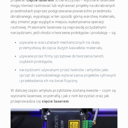
projekcie.
Cięcie laserem
, to nie wszystko – wycinarki laserowe
mogą również rastrować lub wytrawiać projekty na obrabianych
przedmiotach poprzez podgrzewanie powierzchni przedmiotu
obrabianego, wypalając w ten sposób górną warstwę materiału,
aby zmienić jego wygląd w miejscu wykonywania operacji
rastrowej. Przecinarki laserowe są naprawdę przydatnymi
narzędziami, jeśli chodzi o tworzenie prototypów i produkcję – są:
używane w warsztatach mechanicznych na skalę
przemysłową do cięcia dużych kawałków materiału,
używane przez firmy sprzętowe do tworzenia tanich,
szybkich prototypów,
narzędziami używanymi przez twórców i artystów jako
sprzęt do samodzielnego wytwarzania projektów cyfrowych
i przekładania ich na świat fizyczny.
W dalszej części artykułu przybliżone zostaną kwestie – czym są
wycinarki laserowe, co potrafią i jak z nich korzystać oraz jak
przeprowadza się
cięcie laserem
.