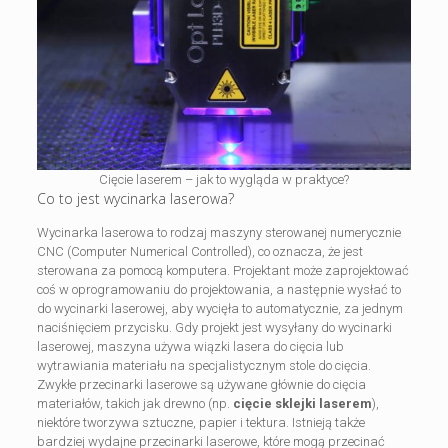
Cięcie laserem – jak to wygląda w praktyce?
Co to jest wycinarka laserowa?
Wycinarka laserowa to rodzaj maszyny sterowanej numerycznie
CNC (Computer Numerical Controlled), co oznacza, że jest
sterowana za pomocą komputera. Projektant może zaprojektować
coś w oprogramowaniu do projektowania, a następnie wysłać to
do wycinarki laserowej, aby wycięła to automatycznie, za jednym
naciśnięciem przycisku. Gdy projekt jest wysyłany do wycinarki
laserowej, maszyna używa wiązki lasera do cięcia lub
wytrawiania materiału na specjalistycznym stole do cięcia.
Zwykłe przecinarki laserowe są używane głównie do cięcia
materiałów, takich jak drewno (np.
cięcie sklejki laserem
),
niektóre tworzywa sztuczne, papier i tektura. Istnieją także
bardziej wydajne przecinarki laserowe, które mogą przecinać