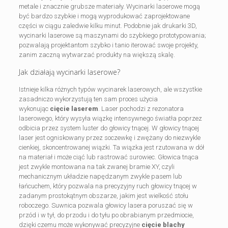
metale i znacznie grubsze materiały. Wycinarki laserowe mogą
być bardzo szybkie i mogą wyprodukować zaprojektowane
części w ciągu zaledwie kilku minut. Podobnie jak drukarki 3D,
wycinarki laserowe są maszynami do szybkiego prototypowania;
pozwalają projektantom szybko i tanio iterować swoje projekty,
zanim zaczną wytwarzać produkty na większą skalę.
Jak działają wycinarki laserowe?
Istnieje kilka różnych typów wycinarek laserowych, ale wszystkie
zasadniczo wykorzystują ten sam proces użycia
wykonując
cięcie laserem
. Laser pochodzi z rezonatora
laserowego, który wysyła wiązkę intensywnego światła poprzez
odbicia przez system luster do głowicy tnącej. W głowicy tnącej
laser jest ogniskowany przez soczewkę i zwężany do niezwykle
cienkiej, skoncentrowanej wiązki. Ta wiązka jest rzutowana w dół
na materiał i może ciąć lub rastrować surowiec. Głowica tnąca
jest zwykle montowana na tak zwanej bramie XY, czyli
mechanicznym układzie napędzanym zwykle pasem lub
łańcuchem, który pozwala na precyzyjny ruch głowicy tnącej w
zadanym prostokątnym obszarze, jakim jest wielkość stołu
roboczego. Suwnica pozwala głowicy lasera poruszać się w
przód i w tył, do przodu i do tyłu po obrabianym przedmiocie,
dzięki czemu może wykonywać precyzyjne
cięcie blachy