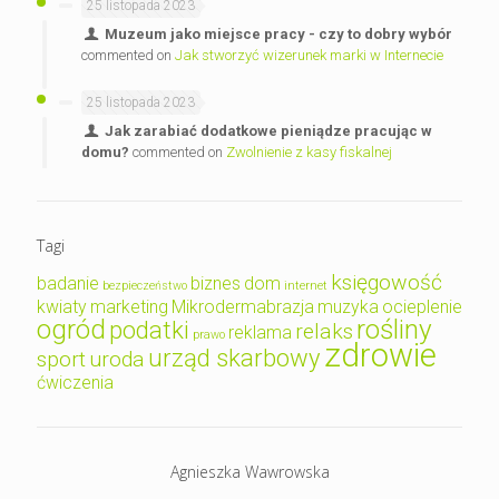
25 listopada 2023
Muzeum jako miejsce pracy - czy to dobry wybór
commented on
Jak stworzyć wizerunek marki w Internecie
25 listopada 2023
Jak zarabiać dodatkowe pieniądze pracując w
domu?
commented on
Zwolnienie z kasy fiskalnej
Tagi
księgowość
badanie
biznes
dom
bezpieczeństwo
internet
kwiaty
marketing
Mikrodermabrazja
muzyka
ocieplenie
ogród
rośliny
podatki
relaks
reklama
prawo
zdrowie
urząd skarbowy
sport
uroda
ćwiczenia
Agnieszka Wawrowska