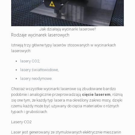
Jak działają wycinarki laserowe?
Rodzaje wycinarek laserowych
Istnieją trzy główne typy laserów stosowanych w wycinarkach
laserowych:
lasery CO2,
lasery światłowodowe,
lasery neodymowe.
Chociaż wszystkie wycinarki laserowe są zbudowane bardzo
podobnie i analogicznie przeprowadzają
cięcie laserem
, różnią
się one tym, że każdy typ lasera ma określony zakres mocy, dzięki
czemu każdy może być używany do cięcia materiałów o różnych
typach i grubościach.
Lasery CO2
Laser jest generowany ze stymulowanych elektrycznie mieszanin