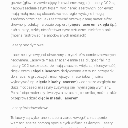
gazów (głównie zawierających dwutlenek węgla). Lasery CO2 są
najpowszechniejszymi typami wycinarek laserowych, ponieważ
mają małą moc, są stosunkowo niedrogie, wydajne i mogą
zarówno przecinać, jak i rastrować szeroką gamę materiałów:
drewno, produkty na bazie papieru (
cięcie laserem sklejki
itp.),
skóra, akryl, szkło, niektóre tworzywa sztuczne i niektóre pianki
(można rastrować na anodowanych metalach)
Lasery neodymowe
Laser neodymowy jest utworzony z kryształów domieszkowanych
neodymem. Lasery te mają znacznie mniejszą długość fali niż
lasery CO2, co oznacza, że mają znacznie większą intensywność,
dzięki czemu
cięcie laserem
dedykowane jest w ich przypadku
do znacznie grubszych, mocniejszych materiałów (można
wykonywać np.
cięcie blachy laserem
). Jednak ze względu na
dużą moc części maszyny zużywają się i wymagają wymiany.
Potrafi ciąć materiały: tworzywa sztuczne, ceramika, można także
przeprowadzać
cięcie metalu laserem
.
Lasery światłowodowe
Te lasery są wykonane z „lasera zarodkowego”, a następnie
wzmacniane za pomocą specjalnych włókien szklanych. Lasery