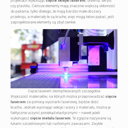
projektach wykonując
cięcie sklejki laserem
, drewna, akrylu
czy plastiku. Cieńsze elementy mają znacznie większą skłonność
do pękania, tylko dlatego, że mają bardzo małe obszary
przekroju, a materiały te są kruche, więc mogą łatwo pękać, jeśli
zaprojektowane elementy są zbyt cienkie.
Cięcie laserem skomplikowanych szczegółów
Większość materiałów, na których można przeprowadzać
cięcie
laserem
za pomocą wycinarki laserowej, będzie dość
krucha. Jednak wycinając sekcje i wzory z materiału, można je
faktycznie uczynić poniekąd elastycznymi – nawet jeżeli
wykonujesz
cięcie metalu laserem
. Te zgięcia nazywane są
łukami szczelinowymi lub ruchomymi zawiasami. Zwykle