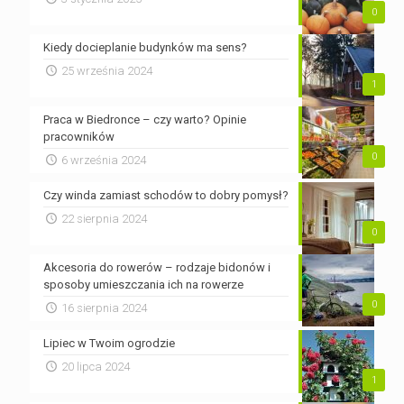
0
Kiedy docieplanie budynków ma sens?
25 września 2024
1
Praca w Biedronce – czy warto? Opinie
pracowników
0
6 września 2024
Czy winda zamiast schodów to dobry pomysł?
22 sierpnia 2024
0
Akcesoria do rowerów – rodzaje bidonów i
sposoby umieszczania ich na rowerze
0
16 sierpnia 2024
Lipiec w Twoim ogrodzie
20 lipca 2024
1