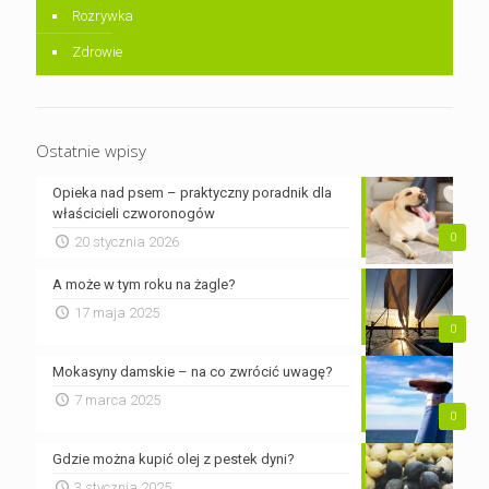
Rozrywka
Zdrowie
Ostatnie wpisy
Opieka nad psem – praktyczny poradnik dla
właścicieli czworonogów
0
20 stycznia 2026
A może w tym roku na żagle?
17 maja 2025
0
Mokasyny damskie – na co zwrócić uwagę?
7 marca 2025
0
Gdzie można kupić olej z pestek dyni?
3 stycznia 2025