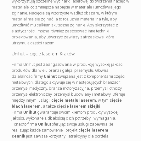
wykorzystują szczelinę wycinarki laserowej do tworzenia nacięć w
materiale, co zmniejsza napięcie w materiale i umożliwia jego
zginanie. Nacięcia są wzorzyste wzdłuż obszaru, w którym
materiał ma się zginać, a to rozluźnia materiał na tyle, aby
umożliwić mu całkiem skuteczne zginanie. Aby skorzystać z
elastyczności, można również zastosować inne techniki
projektowania, aby utworzyć zawiasy zatrzaskowe, które
utrzymują części razem.
Unihut – cięcie laserem Kraków,
Firma Unihut jest zaangażowana w produkcję wysokiej jakości
produktów dla wielu branż i gałęzi przemysłu. Główna
działalność firmy
Unihut
związana jest z komponentami części
metalowych, dlatego aktywuje się w następujących branżach:
przemysł medyczny, branża motoryzacyjna, przemysł lotniczy,
przemysł elektroniczny, przemysł budowlany i metalowy. Oferuje
między innymi usługi:
cięcie metalu laserem
, w tym
cięcie
blach laserem,
a także
cięcie laserem sklejki
.
Firma
Unihut
gwarantuje swoim klientom produkty wysokiej
jakości, wykonane z dbałością o ich potrzeby i wymagania.
Ponadto firma
Unihut
oferując swoje usługi zapewnia, że
realizując każde zamówienie i projekt
cięcie laserem
cennik
jest zawsze korzystny i atrakcyjny dla portfela.