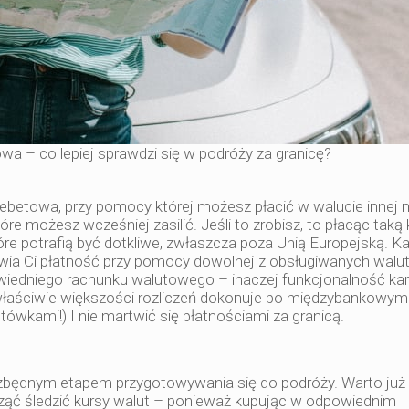
a – co lepiej sprawdzi się w podróży za granicę?
ebetowa, przy pomocy której możesz płacić w walucie innej n
e możesz wcześniej zasilić. Jeśli to zrobisz, to płacąc taką 
e potrafią być dotkliwe, zwłaszcza poza Unią Europejską. Ka
iwia Ci płatność przy pomocy dowolnej z obsługiwanych walut
wiedniego rachunku walutowego – inaczej funkcjonalność kar
 właściwie większości rozliczeń dokonuje po międzybankowym
tówkami!) I nie martwić się płatnościami za granicą.
iezbędnym etapem przygotowywania się do podróży. Warto już
ąć śledzić kursy walut – ponieważ kupując w odpowiednim