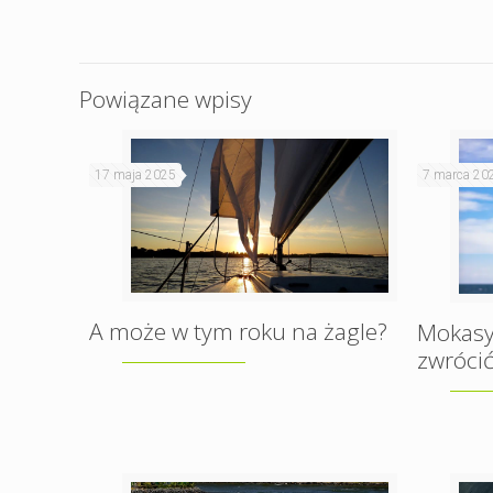
Powiązane wpisy
17 maja 2025
7 marca 20
A może w tym roku na żagle?
Mokasy
zwróci