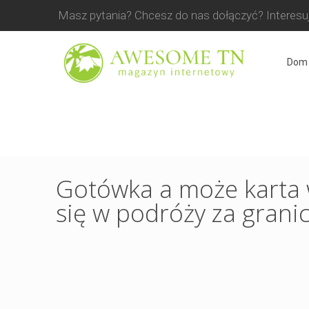
Masz pytania? Chcesz do nas dołączyć? Interesuj
Dom
Gotówka a może karta w
się w podróży za grani