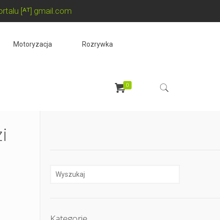
rtalu [ᴬᵀ] gmail.com
Motoryzacja
Rozrywka
0
i
Kategorie