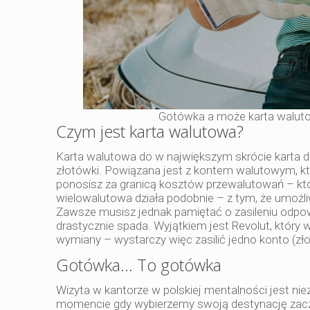
Gotówka a może karta walutow
Czym jest karta walutowa?
Karta walutowa do w największym skrócie karta d
złotówki. Powiązana jest z kontem walutowym, któr
ponosisz za granicą kosztów przewalutowań – któr
wielowalutowa działa podobnie – z tym, że umożl
Zawsze musisz jednak pamiętać o zasileniu odpo
drastycznie spada. Wyjątkiem jest Revolut, który
wymiany – wystarczy więc zasilić jedno konto (zło
Gotówka… To gotówka
Wizyta w kantorze w polskiej mentalności jest n
momencie gdy wybierzemy swoją destynację zacz