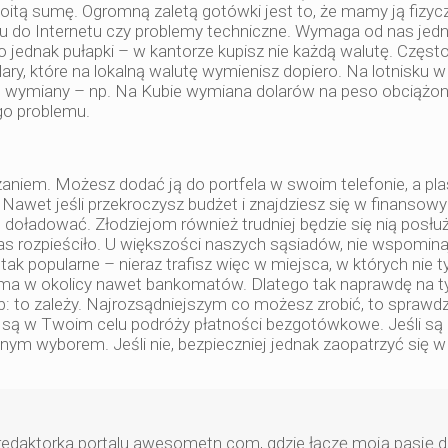
ą sumę. Ogromną zaletą gotówki jest to, że mamy ją fizyc
pu do Internetu czy problemy techniczne. Wymaga od nas jed
to jednak pułapki – w kantorze kupisz nie każdą walutę. Częst
ary, które na lokalną walutę wymienisz dopiero. Na lotnisku 
 wymiany – np. Na Kubie wymiana dolarów na peso obciążon
go problemu.
z
iem. Możesz dodać ją do portfela w swoim telefonie, a pla
Nawet jeśli przekroczysz budżet i znajdziesz się w finansow
o doładować. Złodziejom również trudniej będzie się nią posłu
 rozpieściło. U większości naszych sąsiadów, nie wspominaj
k popularne – nieraz trafisz więc w miejsca, w których nie ty
 nie ma w okolicy nawet bankomatów. Dlatego tak naprawdę na 
: to zależy. Najrozsądniejszym co możesz zrobić, to sprawd
są w Twoim celu podróży płatności bezgotówkowe. Jeśli są
znym wyborem. Jeśli nie, bezpieczniej jednak zaopatrzyć się w
daktorka portalu awesometn.com, gdzie łączę moją pasję 