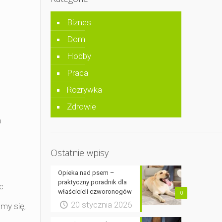
Biznes
Dom
Hobby
Praca
Rozrywka
Zdrowie
a
Ostatnie wpisy
Opieka nad psem –
praktyczny poradnik dla
c
właścicieli czworonogów
0
20 stycznia 2026
my się,