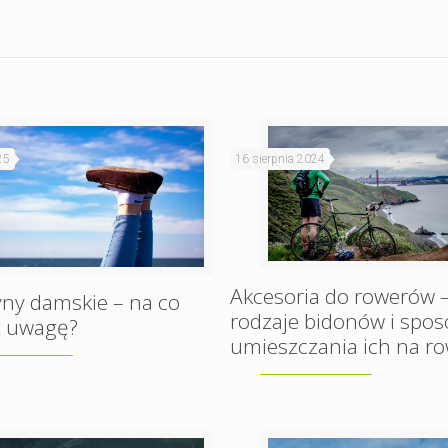
25
16 sierpnia 2024
Akcesoria do rowerów 
ny damskie – na co
rodzaje bidonów i spos
ć uwagę?
umieszczania ich na r