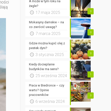
A może w tym roku na
ności
żagle?
ślają
0
17 maja 2025
Mokasyny damskie – na
co zwrócić uwagę?
0
7 marca 2025
Gdzie można kupić olej z
pestek dyni?
0
3 stycznia 2025
Kiedy docieplanie
budynków ma sens?
1
25 września 2024
Praca w Biedronce – czy
warto? Opinie
pracowników
0
6 września 2024