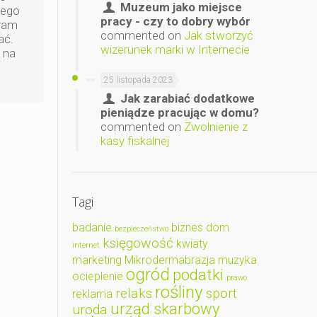
Muzeum jako miejsce
wego
pracy - czy to dobry wybór
aram
commented on
Jak stworzyć
ać.
wizerunek marki w Internecie
 na
25 listopada 2023
Jak zarabiać dodatkowe
pieniądze pracując w domu?
commented on
Zwolnienie z
kasy fiskalnej
Tagi
badanie
biznes
dom
bezpieczeństwo
księgowość
kwiaty
internet
marketing
Mikrodermabrazja
muzyka
ogród
podatki
ocieplenie
prawo
rośliny
relaks
sport
reklama
urząd skarbowy
uroda