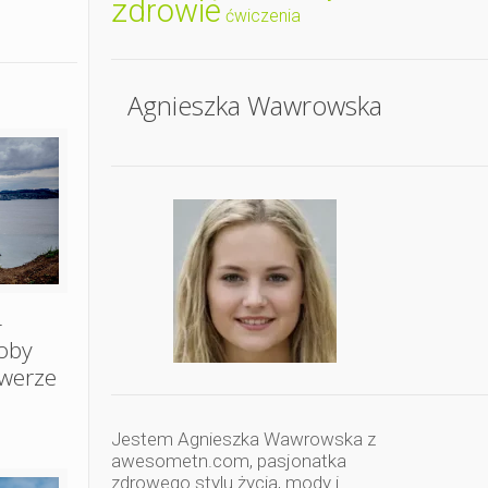
zdrowie
ćwiczenia
Agnieszka Wawrowska
–
oby
owerze
Jestem Agnieszka Wawrowska z
awesometn.com, pasjonatka
zdrowego stylu życia, mody i