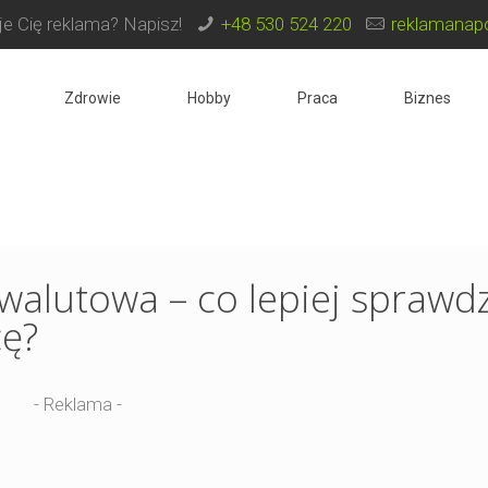
e Cię reklama? Napisz!
+48 530 524 220
reklamanapo
Zdrowie
Hobby
Praca
Biznes
alutowa – co lepiej sprawdz
cę?
- Reklama -