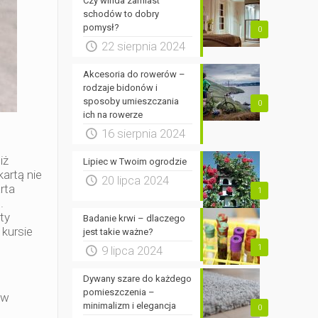
Czy winda zamiast
schodów to dobry
pomysł?
0
22 sierpnia 2024
Akcesoria do rowerów –
rodzaje bidonów i
sposoby umieszczania
0
ich na rowerze
16 sierpnia 2024
iż
Lipiec w Twoim ogrodzie
kartą nie
20 lipca 2024
rta
1
.
ty
Badanie krwi – dlaczego
 kursie
jest takie ważne?
1
9 lipca 2024
Dywany szare do każdego
pomieszczenia –
 w
minimalizm i elegancja
0