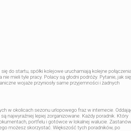
się do startu, spółki kolejowe uruchamiają kolejne połączeni
ie mieli tyle pracy. Polacy są głodni podróży. Pytanie, jak się
niczne wojaże przyniosły same przyjemności i żadnych
nych w okolicach sezonu urlopowego fraz w internecie. Oddają
są najwyraźniej lepiej zorganizowane. Każdy poradnik. Który
dokumentach, portfelu i gotówce w lokalnej walucie. Zastanów
órego możesz skorzystać. Większość tych poradników, po