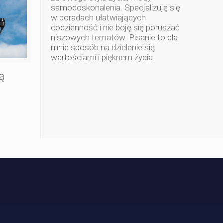
samodoskonalenia. Specjalizuję się
w poradach ułatwiających
codzienność i nie boję się poruszać
niszowych tematów. Pisanie to dla
mnie sposób na dzielenie się
wartościami i pięknem życia.
ą