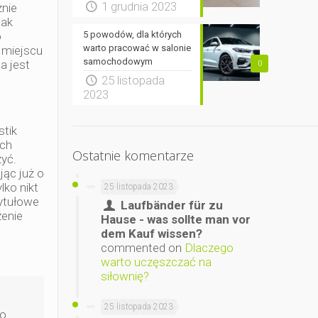
1 grudnia 2023
znie
nak
o
5 powodów, dla których
warto pracować w salonie
w miejscu
samochodowym
a jest
0
25 listopada
2023
stik
ych
Ostatnie komentarze
żyć.
ąc już o
lko nikt
25 listopada 2023
tytułowe
Laufbänder für zu
zenie
Hause - was sollte man vor
dem Kauf wissen?
commented on
Dlaczego
warto uczęszczać na
siłownię?
25 listopada 2023
do