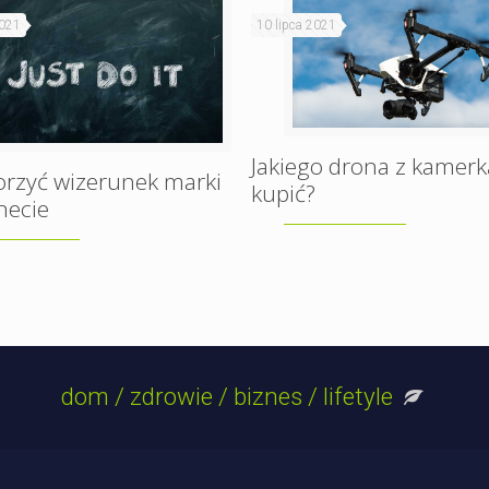
2021
10 lipca 2021
Jakiego drona z kamerk
orzyć wizerunek marki
kupić?
necie
dom / zdrowie / biznes / lifetyle