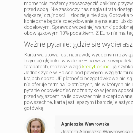
momencie możemy zaoszczędzić całkiem przyzwoit
przed sobą. Nie zaskoczy nas nagła utrata dostę
większej czujności – złodzieje nie śpią. Gotówka 
konieczne będzie zdecydowanie się na euro lub dol
docelowym. Sprawdź wcześniej warunki podobnej
obowiązkowym 10% podatkiem. Z Euro nie ma te
Ważne pytanie: gdzie się wybieras
Karta walutowa jest naprawdę wygodnym rozwiązan
trzymać głęboko w walizce – na wszelki wypadek. 
tarapatach, możesz wziąć
kredyt online
i ją szybk
Jednak życie w Polsce pod pewnymi względami nas
krajach spoza UE płatności bezgotówkowe nie są ta
nie oferuje terminali płatniczych, ale w których
pytanie odpowiedzieć można tylko w jeden sposób
przed wyjazdem na ile powszechnie akceptowane 
powszechne, karta jest lepszym i bardziej elastyc
gotówkę.
Agnieszka Wawrowska
Jestem Agnieszka Wawrowska, re